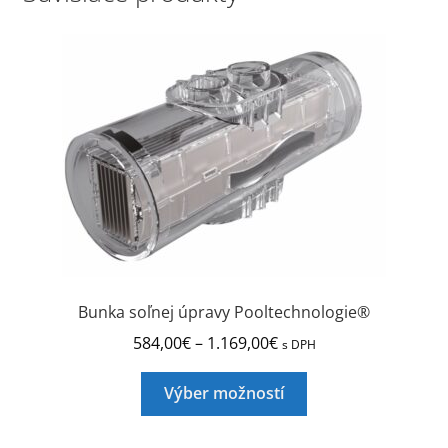
Bunka soľnej úpravy Pooltechnologie®
Price
584,00
€
–
1.169,00
€
s DPH
range:
Tento
584,00€
Výber možností
produkt
through
má
1.169,00€