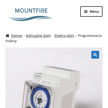
Preskočiť
Preskočiť
Menu
na
na
navigáciu
obsah
Domovská stránka
Domov
Náhradné diely
Elektro diely
Programovacie
hodiny
Bazény
Galéria
Kontakt
Môj účet
Nákupný košík
O nás