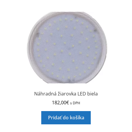
viacero
variantov.
Možnosti
si
môžete
vybrať
na
stránke
produktu.
Náhradná žiarovka LED biela
182,00
€
s DPH
Pridať do košíka