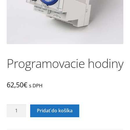
Obchod
Obchodné podmienky
Odstúpenie od zmluvy
Programovacie hodiny
Pokladňa
Proces objednávky
62,50
€
s DPH
Reklamácia
Zásady ochrany osobných údajov
množstvo
Pridať do košíka
Programovacie
hodiny