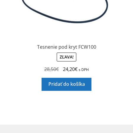
Tesnenie pod kryt FCW100
ZĽAVA!
Pôvodná
Aktuálna
28,50
€
24,20
€
s DPH
cena
cena
bola:
je:
Pridať do košíka
28,50€.
24,20€.