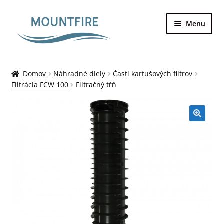
Preskočiť
Preskočiť
Menu
na
na
navigáciu
obsah
Domovská stránka
Domov
Náhradné diely
Časti kartušových filtrov
Filtrácia FCW 100
Filtračný tŕň
Bazény
Galéria
Kontakt
Môj účet
Nákupný košík
O nás