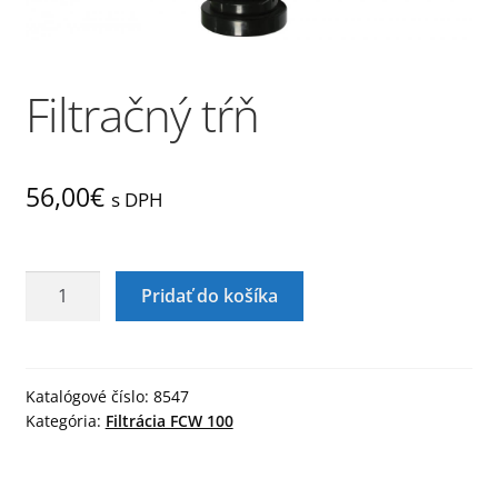
Obchod
Filtračný tŕň
Obchodné podmienky
Odstúpenie od zmluvy
56,00
€
s DPH
Pokladňa
Proces objednávky
množstvo
Pridať do košíka
Filtračný
tŕň
Reklamácia
Katalógové číslo:
8547
Zásady ochrany osobných údajov
Kategória:
Filtrácia FCW 100