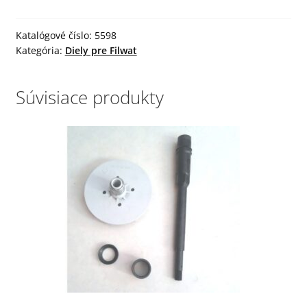
krytka
prípojného
elektroboxu
Katalógové číslo:
5598
Kategória:
Diely pre Filwat
Súvisiace produkty