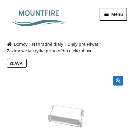
Preskočiť
Preskočiť
Menu
na
na
navigáciu
obsah
Domovská stránka
Domov
Náhradné diely
Diely pre Filwat
Zazimovacia krytka prípojného elektroboxu
Bazény
ZĽAVA!
Galéria
Kontakt
Môj účet
Nákupný košík
O nás