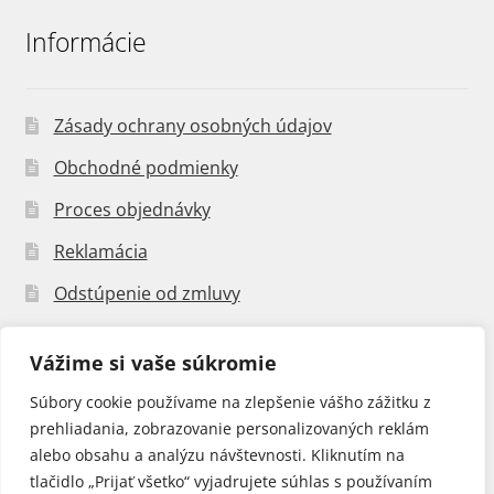
Informácie
Zásady ochrany osobných údajov
Obchodné podmienky
Proces objednávky
Reklamácia
Odstúpenie od zmluvy
Vážime si vaše súkromie
Súbory cookie používame na zlepšenie vášho zážitku z
prehliadania, zobrazovanie personalizovaných reklám
© Bazény Mountfire 2026
alebo obsahu a analýzu návštevnosti. Kliknutím na
Zásady ochrany osobných údajov
Built with
tlačidlo „Prijať všetko“ vyjadrujete súhlas s používaním
WooCommerce
.